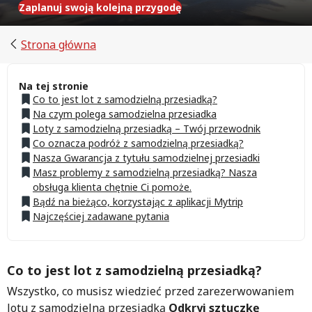
Zaplanuj swoją kolejną przygodę
Strona główna
Na tej stronie
Co to jest lot z samodzielną przesiadką?
Na czym polega samodzielna przesiadka
Loty z samodzielną przesiadką – Twój przewodnik
Co oznacza podróż z samodzielną przesiadką?
Nasza Gwarancja z tytułu samodzielnej przesiadki
Masz problemy z samodzielną przesiadką? Nasza
obsługa klienta chętnie Ci pomoże.
Bądź na bieżąco, korzystając z aplikacji Mytrip
Najczęściej zadawane pytania
Co to jest lot z samodzielną przesiadką?
Wszystko, co musisz wiedzieć przed zarezerwowaniem
lotu z samodzielną przesiadką
Odkryj sztuczkę