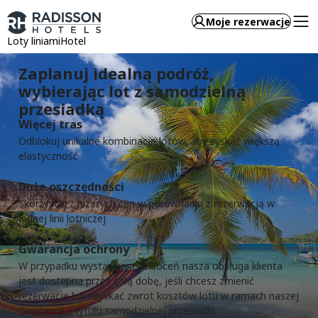
Moje rezerwacje
Loty liniami
Hotel
Zaplanuj idealną podróż,
wybierając lot z samodzielną
przesiadką
Więcej tras
Odblokuj unikalne kombinacje lotów, aby zyskać większą
elastyczność
Duże oszczędności
Skorzystaj z niższych cen w porównaniu z rezerwacją w
jednej linii lotniczej
Gwarancja ochrony
W przypadku wystąpienia zakłóceń nasza obsługa klienta
jest dostępna przez całą dobę, jeśli chcesz zmienić
rezerwację lub uzyskać zwrot kosztów lotu w ramach naszej
Gwarancji z tytułu samodzielnej przesiadki.